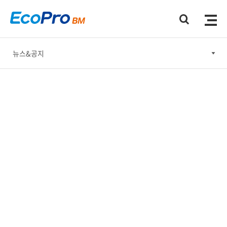
뉴스&공지
뉴스&공지
홍보간행물
홍보동영상
소셜미디어