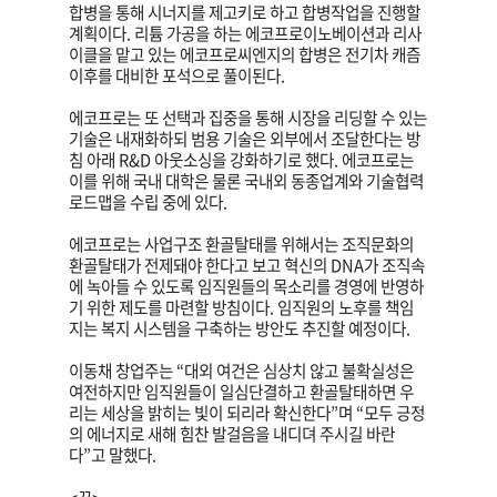
합병을 통해 시너지를 제고키로 하고 합병작업을 진행할
계획이다. 리튬 가공을 하는 에코프로이노베이션과 리사
이클을 맡고 있는 에코프로씨엔지의 합병은 전기차 캐즘
이후를 대비한 포석으로 풀이된다.
에코프로는 또 선택과 집중을 통해 시장을 리딩할 수 있는
기술은 내재화하되 범용 기술은 외부에서 조달한다는 방
침 아래 R&D 아웃소싱을 강화하기로 했다. 에코프로는
이를 위해 국내 대학은 물론 국내외 동종업계와 기술협력
로드맵을 수립 중에 있다.
에코프로는 사업구조 환골탈태를 위해서는 조직문화의
환골탈태가 전제돼야 한다고 보고 혁신의 DNA가 조직속
에 녹아들 수 있도록 임직원들의 목소리를 경영에 반영하
기 위한 제도를 마련할 방침이다. 임직원의 노후를 책임
지는 복지 시스템을 구축하는 방안도 추진할 예정이다.
이동채 창업주는 “대외 여건은 심상치 않고 불확실성은
여전하지만 임직원들이 일심단결하고 환골탈태하면 우
리는 세상을 밝히는 빛이 되리라 확신한다”며 “모두 긍정
의 에너지로 새해 힘찬 발걸음을 내디뎌 주시길 바란
다”고 말했다.