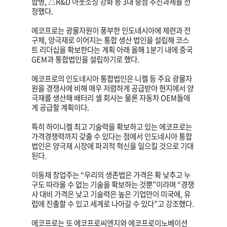
합병, △R&D 아웃소싱 강화 등 3대 중점 추진과제를 선
정했다.
에코프로는 광물자원이 풍부한 인도네시아에 제련과 전
구체, 양극재로 이어지는 통합 생산 법인을 설립해 코스
트 리더십을 확보한다는 계획 아래 올해 1분기 내에 중국
GEM과 통합법인을 설립하기로 했다.
에코프로의 인도네시아 통합법인은 니켈 등 주요 광물자
원을 경쟁사에 비해 매우 저렴하게 공급받아 현지에서 양
극재를 생산해 배터리 셀 회사는 물론 자동차 OEM들에
게 공급할 계획이다.
특히 하이니켈 최고 기술력을 확보하고 있는 에코프로는
가격경쟁력까지 갖출 수 있다는 점에서 인도네시아 통합
법인은 양극재 시장에 파괴적 혁신을 일으킬 것으로 기대
된다.
이동채 창업주는 “우리의 생존법은 가격은 확 낮추고 누
구도 따라올 수 없는 기술을 확보하는 것뿐”이라며 “경쟁
사 대비 가격은 낮고 기술력은 높은 기업만이 미국에, 유
럽에 진출할 수 있고 세계로 나아갈 수 있다”고 강조했다.
에코프로는 또 에코프로씨엔지와 에코프로이노베이션