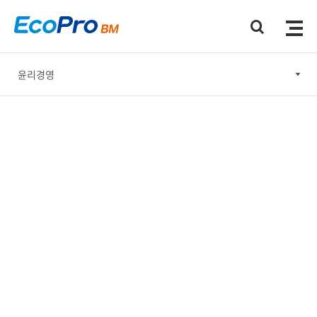
윤리경영
윤리경영
안전보건·환경 경영
사회공헌
기업지배구조
지속가능한 공급망