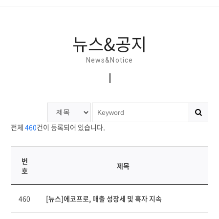
뉴스&공지
뉴스&공지
홍보간행물
News&Notice
홍보동영상
소셜미디어
전체
460
건이 등록되어 있습니다.
번
제목
호
연
460
[뉴스]에코프로, 매출 성장세 및 흑자 지속
번,
파
일,