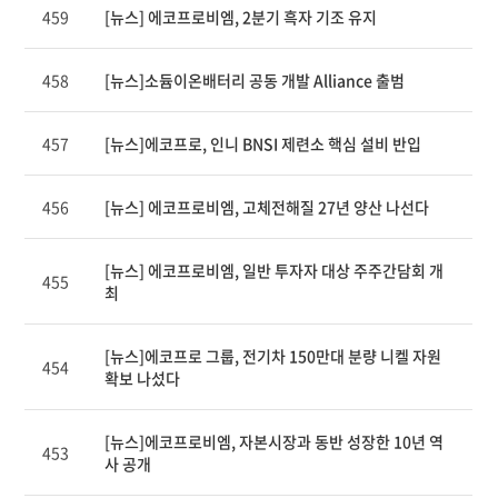
459
[뉴스] 에코프로비엠, 2분기 흑자 기조 유지
제
목,
카
458
[뉴스]소듐이온배터리 공동 개발 Alliance 출범
테
고
리,
457
[뉴스]에코프로, 인니 BNSI 제련소 핵심 설비 반입
작
성
자,
456
[뉴스] 에코프로비엠, 고체전해질 27년 양산 나선다
조
회
수,
[뉴스] 에코프로비엠, 일반 투자자 대상 주주간담회 개
455
작
최
성
일
제
[뉴스]에코프로 그룹, 전기차 150만대 분량 니켈 자원
454
공
확보 나섰다
표
[뉴스]에코프로비엠, 자본시장과 동반 성장한 10년 역
453
사 공개