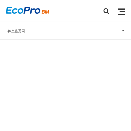
뉴스&공지
뉴스&공지
홍보간행물
홍보동영상
소셜미디어