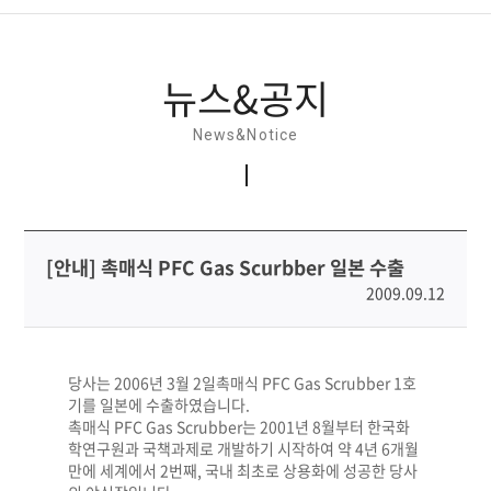
뉴스&공지
뉴스&공지
홍보간행물
News&Notice
홍보동영상
소셜미디어
[안내] 촉매식 PFC Gas Scurbber 일본 수출
2009.09.12
당사는
2006
년
3
월
2
일
촉매식
PFC Gas Scrubber 1
호
기를
일본에
수출하였습니다
.
촉매식
PFC Gas Scrubber
는
2001
년
8
월부터
한국화
학연구원과
국책과제로
개발하기
시작하여
약
4
년
6
개월
만에
세계에서
2
번째
,
국내
최초로
상용화에
성공한
당사