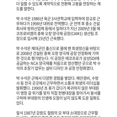
더 일할 수 있도록 계약직으로 전환해 고용을 연장하는 제
도를 말한다.
박 수석은 1986년 육군 3사관학교에 입학하여 장교로 근
무하다가 1998년 대위로 전역했다. 군 전역 후 중소 건설
회사와 방위산업체 등에서 일하다가 지난 2009년 3월 에
코프로비엠의 충북 오창 양극재 공장(CAM1) 생산팀 조
장으로 입사해 15년간 근속했다.
박 수석은 제대군인 출신으로 몸에 밴 희생정신을 바탕으
로 2008년 건설된 충북 오창 양극재 공장 안정화에 기여
한 것으로 평가받는다. 이 공장은 에코프로가 삼성SDI에
공급하는 NCA 양극재를 처음으로 양산했던 곳으로 박 수
석의 초창기 업무는 설비 디자인 과 공정 안정화였다.
박 수석은 군에서 다양한 경험을 쌓았다. 해안경비, 수방
사 등 전국 곳곳에서 근무하면서 소통과 희생의 리더십을
발휘했다. 1990년 초 휴가 갔다가 복귀하지 않은 부대원
이 영창 갈 위기를 맞자 직접 헌병대장을 찾아가서 용서를
구하며 부대원의 인생에 오점이 남지 않도록 도운 일화도
있다.
앞서 1987년 강원도 철원의 모 부대 소대장으로 근무할