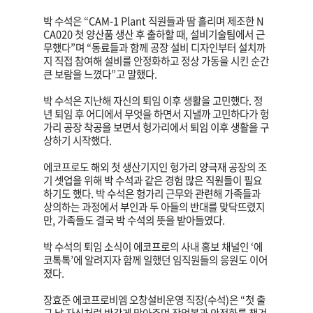
박 수석은 “CAM-1 Plant 직원들과 땀 흘리며 제조한 N
CA020 첫 양산품 생산 후 출하할 때, 설비기술팀에서 근
무했다”며 “동료들과 함께 공장 설비 디자인부터 설치까
지 직접 참여해 설비를 안정화하고 정상 가동을 시킨 순간
큰 보람을 느꼈다”고 말했다.
박 수석은 지난해 자신의 퇴임 이후 생활을 고민했다. 정
년 퇴임 후 어디에서 무엇을 하면서 지낼까 고민하다가 헝
가리 공장 착공을 보면서 헝가리에서 퇴임 이후 생활을 구
상하기 시작했다.
에코프로도 해외 첫 생산기지인 헝가리 양극재 공장의 조
기 셋업을 위해 박 수석과 같은 경험 많은 직원들이 필요
하기도 했다. 박 수석은 헝가리 근무와 관련해 가족들과
상의하는 과정에서 부인과 두 아들의 반대를 맞닥뜨렸지
만, 가족들도 결국 박 수석의 뜻을 받아들였다.
박 수석의 퇴임 소식이 에코프로의 사내 홍보 채널인 ‘에
코톡톡’에 알려지자 함께 일했던 임직원들의 응원도 이어
졌다.
장효준 에코프로비엠 오창설비운영 직장(수석)은 “첫 출
근 날 자식처럼 반갑게 맞아주며 작업복과 안전화를 챙겨