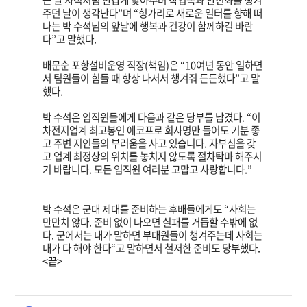
주던 날이 생각난다”며 “헝가리로 새로운 일터를 향해 떠
나는 박 수석님의 앞날에 행복과 건강이 함께하길 바란
다”고 말했다.
배문순 포항설비운영 직장(책임)은 “10여년 동안 일하면
서 팀원들이 힘들 때 항상 나서서 챙겨줘 든든했다”고 말
했다.
박 수석은 임직원들에게 다음과 같은 당부를 남겼다. “이
차전지업계 최고봉인 에코프로 회사명만 들어도 기분 좋
고 주변 지인들의 부러움을 사고 있습니다. 자부심을 갖
고 업계 최정상의 위치를 놓치지 않도록 절차탁마 해주시
기 바랍니다. 모든 임직원 여러분 고맙고 사랑합니다.”
박 수석은 군대 제대를 준비하는 후배들에게도 “사회는
만만치 않다. 준비 없이 나오면 실패를 거듭할 수밖에 없
다. 군에서는 내가 말하면 부대원들이 챙겨주는데 사회는
내가 다 해야 한다“고 말하면서 철저한 준비도 당부했다.
<끝>