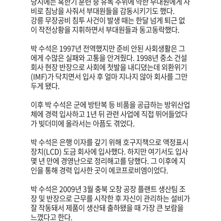
당시에는 혹한기 훈련 중 유독 추위에 약한 부대원에게 사
비로 침낭을 사줘서 부대원들을 감동시키기도 했다.
강릉 무장공비 침투 사건이 발생 때는 한달 넘게 퇴근 없
이 작전상황을 지휘하면서 부대원들과 동고동락했다.
박 수석은 1997년 전역했지만 준비 안된 사회생활은 그
에게 수많은 실패와 고통을 안겨줬다. 1998년 중소 건설
회사 현장 반장으로 사회에 첫발을 내디뎠는데 외환위기
(IMF)가 닥치면서 입사 후 얼마 지나지 않아 회사를 그만
두게 됐다.
이후 박 수석은 군에 방탄복 등 비품을 공급하는 방위산업
체에 경력 입사하고 1년 뒤 관련 사업에 직접 뛰어들었다
가 빚더미에 올라서는 아픔도 겪었다.
박 수석은 은행 이자를 갚기 위해 호구지책으로 액정표시
장치(LCD) 도금 회사에 입사했다. 하지만 여기서도 입사
몇 년 만에 경영난으로 정리해고를 당했다. 그 이후에 지
인을 통해 경력 입사한 곳이 에코프로비엠이었다.
박 수석은 2009년 3월 충북 오창 공장 플랜트 생산팀 조
장 및 반장으로 근무를 시작한 후 자신이 관리하는 설비가
잘 작동돼서 제품이 생산돼 출하됐을 때 가장 큰 보람을
느꼈다고 한다.