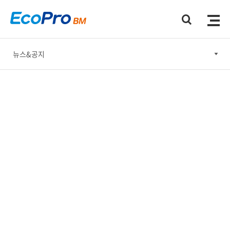
뉴스&공지
뉴스&공지
홍보간행물
홍보동영상
소셜미디어