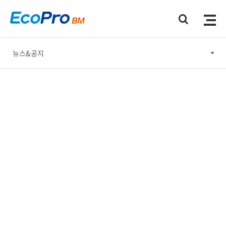
뉴스&공지
뉴스&공지
홍보간행물
홍보동영상
소셜미디어