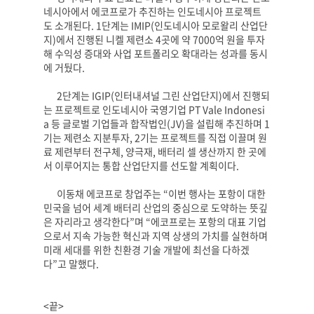
네시아에서 에코프로가 추진하는 인도네시아 프로젝트
도 소개된다
. 1
단계는
IMIP(
인도네시아 모로왈리 산업단
지
)
에서 진행된 니켈 제련소
4
곳에 약
7000
억 원을 투자
해 수익성 증대와 사업 포트폴리오 확대라는 성과를 동시
에 거뒀다
.
2
단계는
IGIP(
인터내셔널 그린 산업단지
)
에서 진행되
는 프로젝트로 인도네시아 국영기업
PT Vale Indonesi
a
등 글로벌 기업들과 합작법인
(JV)
을 설립해 추진하며
1
기는 제련소 지분투자
, 2
기는 프로젝트를 직접 이끌며 원
료 제련부터 전구체
,
양극재
,
배터리 셀 생산까지 한 곳에
서 이루어지는 통합 산업단지를 선도할 계획이다
.
이동채 에코프로 창업주는
“
이번 행사는 포항이 대한
민국을 넘어 세계 배터리 산업의 중심으로 도약하는 뜻깊
은 자리라고 생각한다
”
며
“
에코프로는 포항의 대표 기업
으로서 지속 가능한 혁신과 지역 상생의 가치를 실현하며
미래 세대를 위한 친환경 기술 개발에 최선을 다하겠
다
”
고 말했다
.
<
끝
>