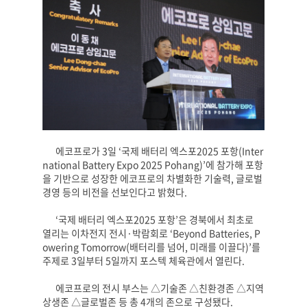
에코프로가
3
일
‘
국제 배터리 엑스포
2025
포항
(Inter
national Battery Expo 2025 Pohang)’
에 참가해 포항
을 기반으로 성장한 에코프로의 차별화한 기술력
,
글로벌
경영 등의 비전을 선보인다고 밝혔다
.
‘국제 배터리 엑스포
2025
포항
’
은 경북에서 최초로
열리는 이차전지 전시
·
박람회로
‘Beyond Batteries, P
owering Tomorrow(
배터리를 넘어
,
미래를 이끌다
)’
를
주제로
3
일부터
5
일까지 포스텍 체육관에서 열린다
.
에코프로의 전시 부스는
△
기술존
△
친환경존
△
지역
상생존
△
글로벌존 등 총
4
개의 존으로 구성됐다
.