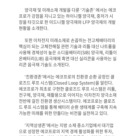
양극재 및 미래소재 개발을 다룬
‘
기술존
’
에서는 에코
프로가 강점을 지니고 있는 하이니켈 양극재
,
중저가 시
장을 타깃으로 한 미드니켈 양극재와
LFP
양극재의 개발
현황을 소개한다
.
또한 이차전지 미래소재로 손꼽히는 전고체배터리의
핵심이 되는 고체전해질 관련 기술과 리튬 대신 나트륨을
사용해 경제성이 높은 소디움배터리
(SIB)
양극재
,
리튬이
온배터리
(LIB)
음극재에 흑연 대신 실리콘을 사용하는 실
리콘 음극재 기술도 소개된다
.
‘
친환경존
’
에서는 에코프로의 친환경 순환 공정인 클
로즈드 루프 시스템
(Closed Loop System)
을 알린다
.
에코프로가 최초로 구현한 클로즈드 루프 시스템은 리튬
,
전구체
,
양극재
,
재활용으로 이어지는 이차전지 양극소재
전반에 걸친 친환경 생산시스템이다
.
에코프로는 클로즈
드 루프 시스템을 통해 배터리 순환 생태계를 구축해 지속
가능한 미래를 위한 만들다는 비전을 실천하고 있다
.
‘
지역상생존
’
에서는 지방 소재 중소기업에서 대기업
으로 성장한 에코프로의 지역 경제 활성화를 위한 투자
,