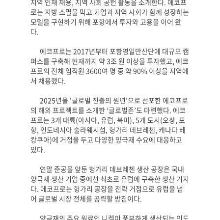
지역 인재 채용
,
지역 사회 공헌 활동을 소개한다
.
에코프
로는 지방 소멸을 막고 기업과 지역 사회가 함께 성장하는
모델을 구현하기 위해 포항에서 투자와 고용을 이어 왔
다
.
에코프로는
2017
년부터 포항영일만산단에 대규모 캠
퍼스를 구축해 현재까지 약
3
조 원 이상을 투자했고
,
에코
프로의 전체 임직원
3600
여 명 중 약
90%
이상을 지역에
서 채용했다
.
2025
년을
'
글로벌 진출의 원년
'
으로 선포한 에코프로
의 해외 프로젝트를 소개한
‘
글로벌존
’
도 마련했다
.
에코
프로는
3
개 대륙
(
아시아
,
유럽
,
북미
), 5
개 도시
(
오창
,
포
항
,
인도네시아 술라웨시섬
,
헝가리 데브레첸
,
캐나다 베
캉쿠아
)
에 거점을 두고 다양한 양극재 수요에 대응하고
있다
.
연말 준공을 앞둔 헝가리 데브레첸 생산 공장은 국내
양극재 생산 기업 중에선 최초로 유럽에 구축한 생산 기지
다
.
에코프로는 헝가리 공장을 전략 거점으로 유럽을 넘
어 글로벌 시장 전체를 공략할 방침이다
.
양극재의 주요 원료인 니켈이 풍부하게 생산되는 인도