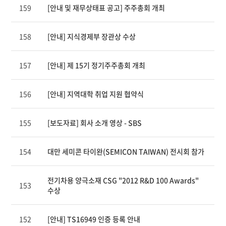
159
[안내 및 재무상태표 공고] 주주총회 개최
제
목,
카
158
[안내] 지식경제부 장관상 수상
테
고
리,
157
[안내] 제 15기 정기주주총회 개최
작
성
자,
156
[안내] 지역대학 취업 지원 협약식
조
회
수,
155
[보도자료] 회사 소개 영상 - SBS
작
성
일
154
대만 세미콘 타이완(SEMICON TAIWAN) 전시회 참가
제
공
전기차용 양극소재 CSG "2012 R&D 100 Awards"
표
153
수상
152
[안내] TS16949 인증 등록 안내