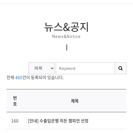
뉴스&공지
뉴스&공지
홍보간행물
News&Notice
홍보동영상
소셜미디어
전체
460
건이 등록되어 있습니다.
번
제목
호
연
160
[안내] 수출입은행 히든 챔피언 선정
번,
파
일,