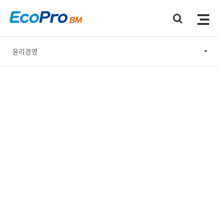
윤리경영
윤리경영
안전보건·환경 경영
사회공헌
기업지배구조
지속가능한 공급망