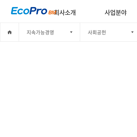
회사소개
사업분야
지속가능경영
사회공헌
회사소개
윤리경영
사업분야
안전보건·환경 경영
투자정보
사회공헌
지속가능경영
기업지배구조
미디어센터
지속가능한 공급망