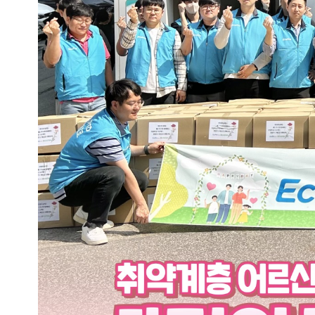
5.
2)
글
보
기