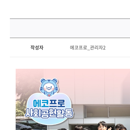
가
작성자
에코프로_관리자2
정
의
달
맞
이
나
눔
봉
사
활
동
(2024.