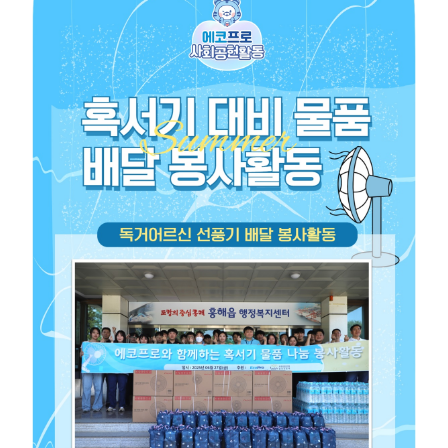
물
품
배
달
봉
사
활
동
(2
0
2
5.
0
6.
2
7,
포
항)
글
보
기