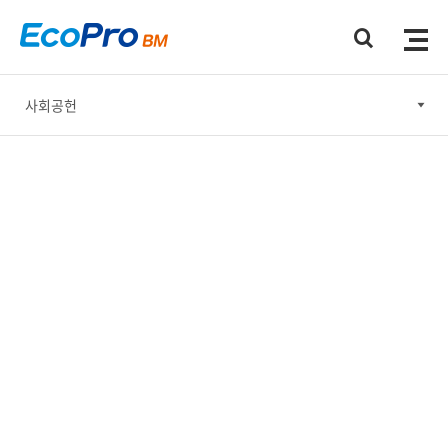
사회공헌
윤리경영
안전보건·환경 경영
사회공헌
기업지배구조
지속가능한 공급망