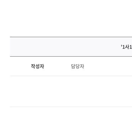
미디어센터
지속가능한 공급망
채용홈페이지
지속가능경영보고서
'1사
'1
작성자
담당자
사
1
하
천
환
경
정
화
활
동'