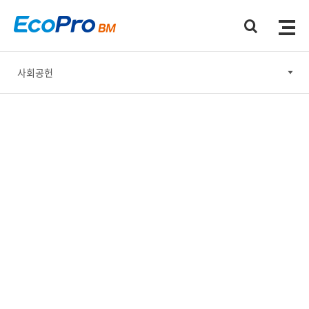
사회공헌
윤리경영
안전보건·환경 경영
사회공헌
기업지배구조
지속가능한 공급망